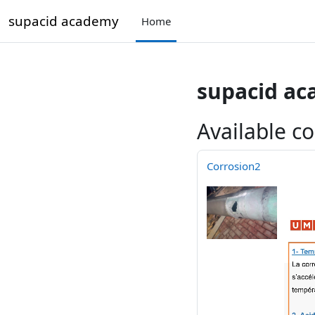
Skip to main content
supacid academy
Home
supacid a
Available c
Corrosion2