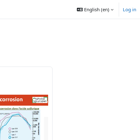
English ‎(en)‎
Log in