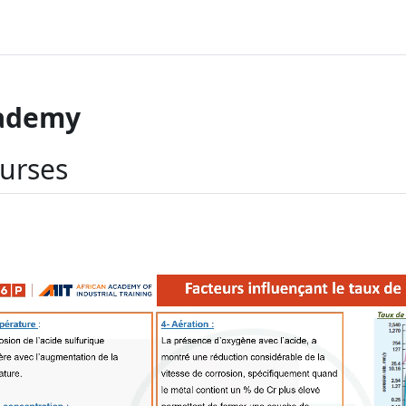
cademy
ourses