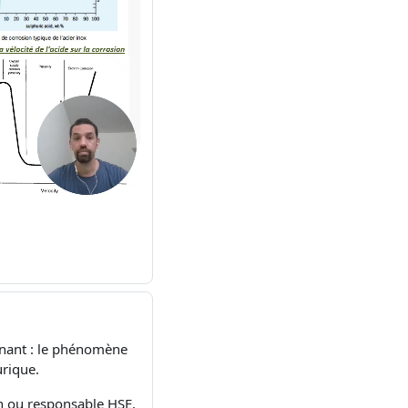
inant : le phénomène
urique.
on ou responsable HSE,